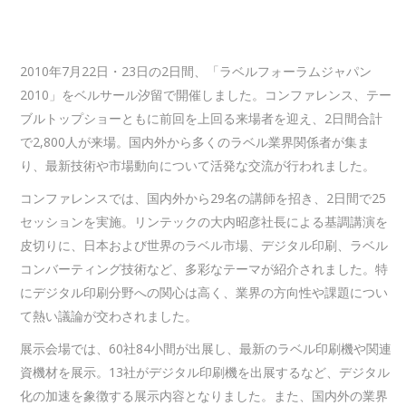
2010年7月22日・23日の2日間、「ラベルフォーラムジャパン
2010」をベルサール汐留で開催しました。コンファレンス、テー
ブルトップショーともに前回を上回る来場者を迎え、2日間合計
で2,800人が来場。国内外から多くのラベル業界関係者が集ま
り、最新技術や市場動向について活発な交流が行われました。
コンファレンスでは、国内外から29名の講師を招き、2日間で25
セッションを実施。リンテックの大内昭彦社長による基調講演を
皮切りに、日本および世界のラベル市場、デジタル印刷、ラベル
コンバーティング技術など、多彩なテーマが紹介されました。特
にデジタル印刷分野への関心は高く、業界の方向性や課題につい
て熱い議論が交わされました。
展示会場では、60社84小間が出展し、最新のラベル印刷機や関連
資機材を展示。13社がデジタル印刷機を出展するなど、デジタル
化の加速を象徴する展示内容となりました。また、国内外の業界