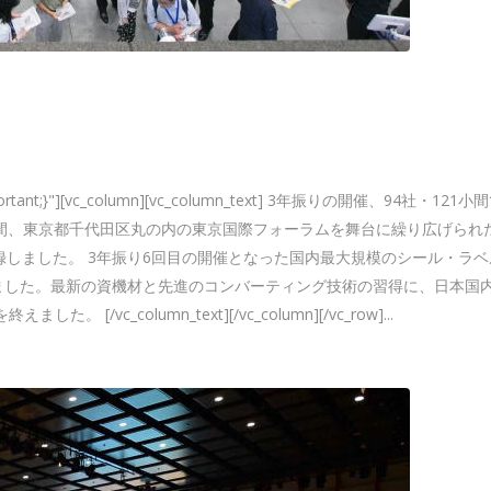
x !important;}"][vc_column][vc_column_text] 3年振りの開催、94社・12
日と7日の2日間、東京都千代田区丸の内の東京国際フォーラムを舞台に繰り広げら
記録しました。 3年振り6回目の開催となった国内最大規模のシール・ラ
ました。最新の資機材と先進のコンバーティング技術の習得に、日本国
_column_text][/vc_column][/vc_row]...