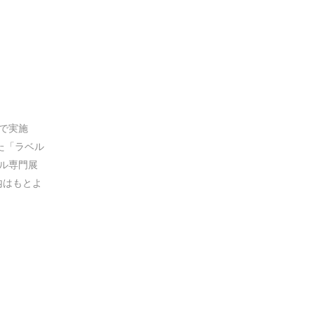
1小間で実施
れた「ラベル
ベル専門展
内はもとよ