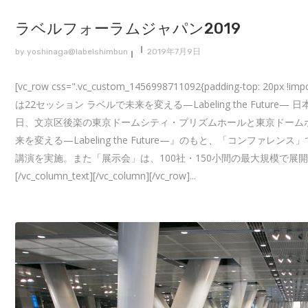
ラベルフォーラムジャパン2019
by
yoshinaga@labelshimbun
2019年7月9日
[vc_row css=".vc_custom_1456998711092{padding-top: 20p
は22セッション ラベルで未来を変える—Labeling the Futu
日、文京区後楽の東京ドームシティ・プリズムホールと東京ドームホ
来を変える—Labeling the Future—』のもと、「コンフ
講演を実施。また「展示会」は、100社・150小間の最大規模で
[/vc_column_text][/vc_column][/vc_row]...