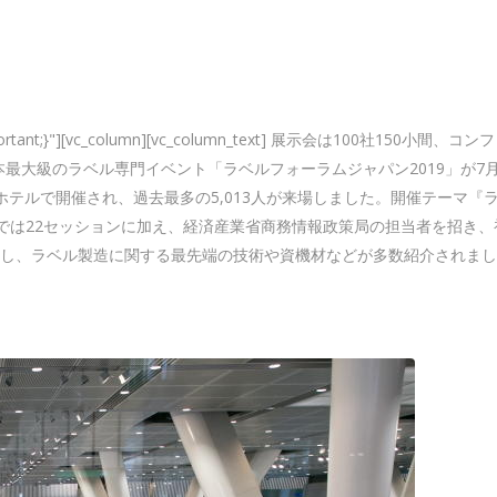
x !important;}"][vc_column][vc_column_text] 展示会は100社150小間、
re— 日本最大級のラベル専門イベント「ラベルフォーラムジャパン2019」が7月
テルで開催され、過去最多の5,013人が来場しました。開催テーマ『
ァレンス」では22セッションに加え、経済産業省商務情報政策局の担当者を招き
展開し、ラベル製造に関する最先端の技術や資機材などが多数紹介されま