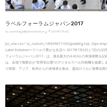
ラベルフォーラムジャパン2017
by
yoshinaga@labelshimbun
2017年7月6日
[vc_row css=".vc_custom_1456998711092{padding-top: 20p
Label Evolution〜ラベルで豊かな生活〜 2017年7月6
フォーラムジャパン2017」は、過去最大の4,424人の来場者数を
は、会場で複数社が“世界初公開”のデジタルラベル印刷機を披露し
り韓国、アジア、欧米からの来場者を集め、盛況のうちに無事会期を終えました。 [/vc