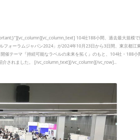
x !important;}"][vc_column][vc_column_text] 104社188小間、過去最大
ォーラムジャパン2024」が2024年10月23日から3日間、東京都江
。開催テーマ『持続可能なラベルの未来を拓く』のもと、104社・188小
c_column_text][/vc_column][/vc_row]...