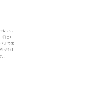
コンファレンス
9日と10
ラベルで未
、初の特別
した。