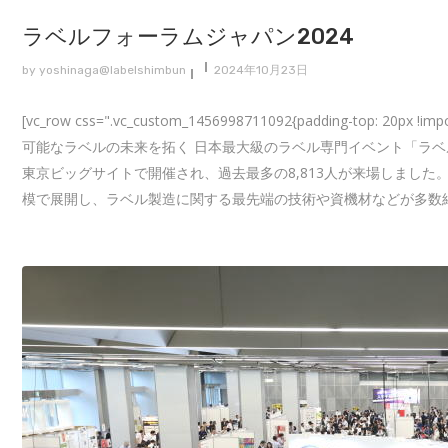
ラベルフォーラムジャパン2024
by
yoshinaga@labelshimbun
2024年10月23日
[vc_row css=".vc_custom_1456998711092{padding-top: 20p
可能なラベルの未来を拓く 日本最大級のラベル専門イベント「ラベルフ
東京ビッグサイトで開催され、過去最多の8,813人が来場しました
模で展開し、ラベル製造に関する最先端の技術や資機材などが多数紹介されました。 [/v