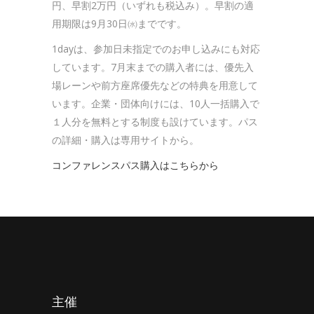
円、早割2万円（いずれも税込み）。早割の適
用期限は9月30日㈬までです。
1dayは、参加日未指定でのお申し込みにも対応
しています。7月末までの購入者には、優先入
場レーンや前方座席優先などの特典を用意して
います。企業・団体向けには、10人一括購入で
１人分を無料とする制度も設けています。パス
の詳細・購入は専用サイトから。
コンファレンスパス購入はこちらから
主催