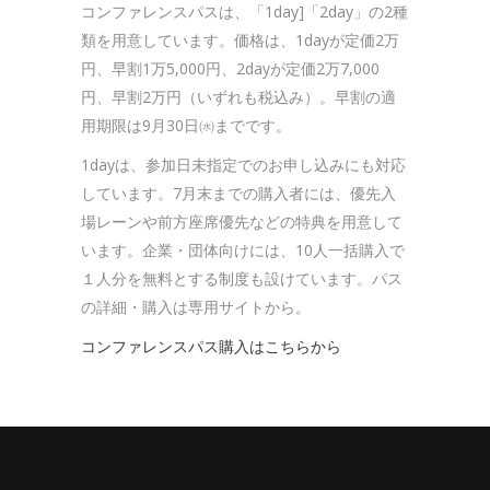
コンファレンスパスは、「1day]「2day」の2種
類を用意しています。価格は、1dayが定価2万
円、早割1万5,000円、2dayが定価2万7,000
円、早割2万円（いずれも税込み）。早割の適
用期限は9月30日㈬までです。
1dayは、参加日未指定でのお申し込みにも対応
しています。7月末までの購入者には、優先入
場レーンや前方座席優先などの特典を用意して
います。企業・団体向けには、10人一括購入で
１人分を無料とする制度も設けています。パス
の詳細・購入は専用サイトから。
コンファレンスパス購入はこちらから