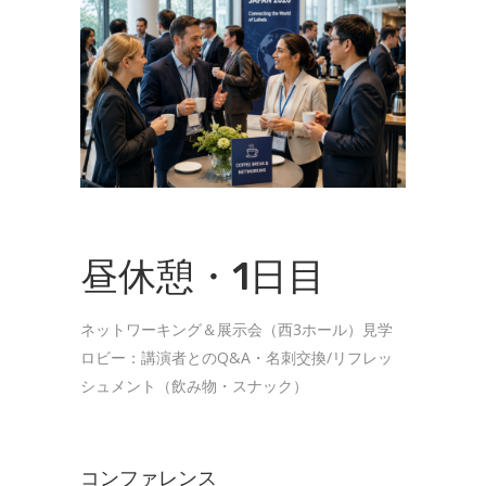
昼休憩・1日目
ネットワーキング＆展示会（西3ホール）見学
ロビー：講演者とのQ&A・名刺交換/リフレッ
シュメント（飲み物・スナック）
コンファレンス