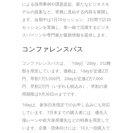
による採用事例や課題提起、新たなビジネスモ
デルの提案など、実務に直結する内容を展開し
ます。会期中は1日10セッション、2日間で計20
セッションを実施し、第一線で活躍するビジネ
スパーソンや専門家が最新情報を提供します。
コンファレンスパス
コンファレンスパスは、「1day]「2day」の2種
類を用意しています。価格は、1dayが定価2万
円、早割1万5,000円、2dayが定価2万7,000
円、早割2万円（いずれも税込み）。早割の適
用期限は9月30日㈬までです。
1dayは、参加日未指定でのお申し込みにも対応
しています。7月末までの購入者には、優先入
場レーンや前方座席優先などの特典を用意して
います。企業・団体向けには、10人一括購入で