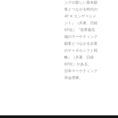
ングの新しい基本顧
客とつながる時代の
4P ✕ エンゲージメ
ント』（共著、日経
BP社）『世界最先
端のマーケティング
顧客とつながる企業
のチャネルシフト戦
略』（共著、日経
BP社）がある。
日本マーケティング
学会理事。