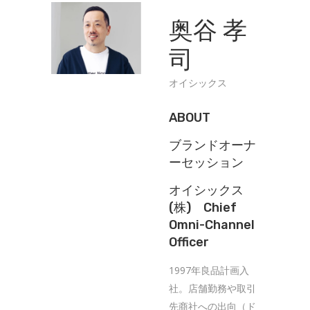
奥谷 孝
司
オイシックス
ABOUT
ブランドオーナ
ーセッション
オイシックス
(株) Chief
Omni-Channel
Officer
1997年良品計画入
社。店舗勤務や取引
先商社への出向（ド